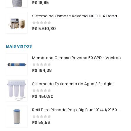
0
out of 5
R$
16,95
Sistema de Osmose Reversa 100GLD 4 Etapas com Reservatório
0
out of 5
R$
5.610,80
MAIS VISTOS
Membrana Osmose Reversa 50 GPD - Vontron
0
out of 5
R$
164,38
Sistema de Tratamento de Água 3 Estágios
0
out of 5
R$
450,90
Refil Filtro Plissado Polip. Big Blue 10"x4.1/2" 50 Micras Hangzhou
0
out of 5
R$
58,56