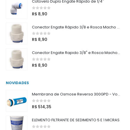
Cotovelo Duplo Engate Rápido de 1/4"
0
out of 5
R$
8,90
Conector Engate Rápido 3/8 e Rosca Macho 3/8
0
out of 5
R$
8,90
Conector Engate Rapido 3/8" e Rosca Macho 1/2"
0
out of 5
R$
8,90
NOVIDADES
Membrana de Osmose Reversa 300GPD - Vontron
0
out of 5
R$
514,35
ELEMENTO FILTRANTE DE SEDIMENTO 5 E 1 MICRAS