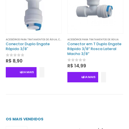
ACESSÓRIOS PARA TRATAMENTOS DE ÁGUA
,
TRATAMENTO DE ÁGUA
,
CONECTORES
ACESSÓRIOS PARA TRATAMENTOS DE ÁGUA
,
TRATAMENTO DE ÁGUA
Conector Duplo Engate
Conector em T Duplo Engate
Rápido 3/8″
Rápido 3/8” Rosca Lateral
Macho 3/8”
0
out of 5
R$
8,90
0
out of 5
R$
14,99
LEIA MAIS
LEIA MAIS
OS MAIS VENDIDOS