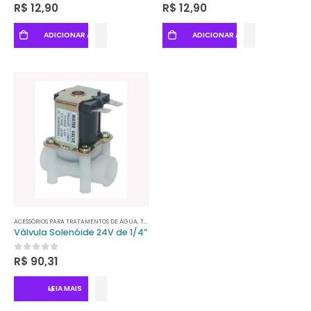
0
out of 5
0
out of 5
R$
12,90
R$
12,90
ADICIONAR AO CARRINHO
ADICIONAR AO CARRINHO
ACESSÓRIOS PARA TRATAMENTOS DE ÁGUA
,
TRATAMENTO DE ÁGUA
,
VÁLVULAS
Válvula Solenóide 24V de 1/4”
0
out of 5
R$
90,31
LEIA MAIS