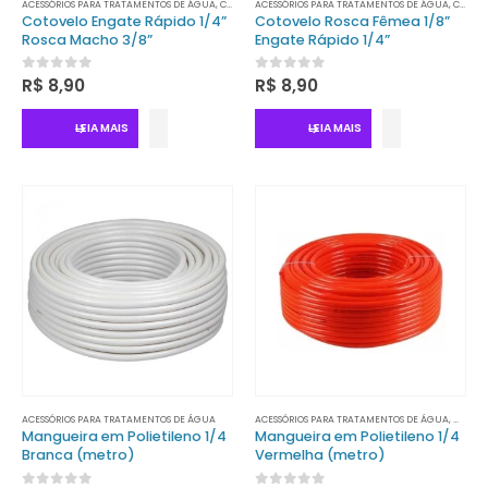
ACESSÓRIOS PARA TRATAMENTOS DE ÁGUA
,
CONECTORES
ACESSÓRIOS PARA TRATAMENTOS DE ÁGUA
,
TRATAMENTO DE ÁGUA
,
CONECTORES
Cotovelo Engate Rápido 1/4”
Cotovelo Rosca Fêmea 1/8”
Rosca Macho 3/8”
Engate Rápido 1/4”
0
out of 5
0
out of 5
R$
8,90
R$
8,90
LEIA MAIS
LEIA MAIS
ACESSÓRIOS PARA TRATAMENTOS DE ÁGUA
ACESSÓRIOS PARA TRATAMENTOS DE ÁGUA
,
MANGU
Mangueira em Polietileno 1/4
Mangueira em Polietileno 1/4
Branca (metro)
Vermelha (metro)