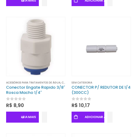
LEIA MAIS
ADICIONAR AO CARRINHO
ACESSÓRIOS PARA TRATAMENTOS DE ÁGUA
,
CONECTORES
SEM CATEGORIA
Conector Engate Rapido 3/8″
CONECTOR P/ REDUTOR DE 1/4
Rosca Macho 1/4″
(300CC)
0
out of 5
0
out of 5
R$
8,90
R$
10,17
LEIA MAIS
ADICIONAR AO CARRINHO