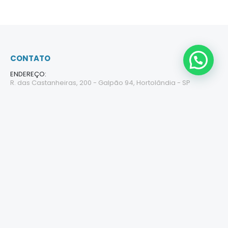
CONTATO
ENDEREÇO:
R. das Castanheiras, 200 - Galpão 94, Hortolândia - SP
TELEFONE:
(19) 98608-2482
E-MAIL:
contato@doutorfiltros.com.br
ATENDIMENTO:
Seg - Sex / 8:00 - 17:30
FORMAS DE PAGAMENTO