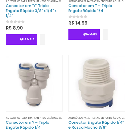
ACESSÓRIOS PARA TRATAMENTOS DE ÁGUA
,
CONECTORES
ACESSÓRIOS PARA TRATAMENTOS DE ÁGUA
,
TRATAMENTO DE ÁGUA
,
CONECTORES
Conector em ”Y” Triplo
Conector em T – Triplo
Engate Rápido 3/8” x 1/4” x
Engate Rápido 1/4
1/4”
0
out of 5
R$
14,99
0
out of 5
R$
8,90
LEIA MAIS
LEIA MAIS
ACESSÓRIOS PARA TRATAMENTOS DE ÁGUA
,
CONECTORES
ACESSÓRIOS PARA TRATAMENTOS DE ÁGUA
,
CONECTORES
Conector em Y – Triplo
Conector Engate Rápido 1/4″
Engate Rápido 1/4
e Rosca Macho 3/8″