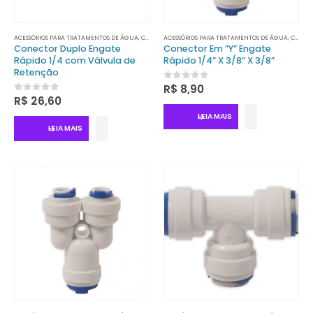
0
out of 5
0
out of 5
R$
5.610,80
R$
5.610,80
ACESSÓRIOS PARA TRATAMENTOS DE ÁGUA
,
CONECTORES
ACESSÓRIOS PARA TRATAMENTOS DE ÁGUA
,
CONECTORES
Conector Duplo Engate
Conector Em ”Y” Engate
Rápido 1/4 com Válvula de
Rápido 1/4” X 3/8” X 3/8”
Retenção
0
out of 5
R$
8,90
0
out of 5
R$
26,60
LEIA MAIS
LEIA MAIS