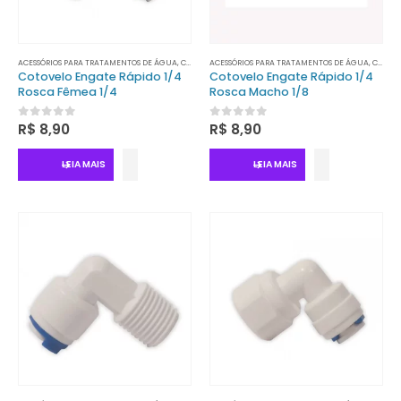
ACESSÓRIOS PARA TRATAMENTOS DE ÁGUA
,
CONECTORES
ACESSÓRIOS PARA TRATAMENTOS DE ÁGUA
,
CONECTORES
Cotovelo Engate Rápido 1/4
Cotovelo Engate Rápido 1/4
Rosca Fêmea 1/4
Rosca Macho 1/8
0
out of 5
0
out of 5
R$
8,90
R$
8,90
LEIA MAIS
LEIA MAIS