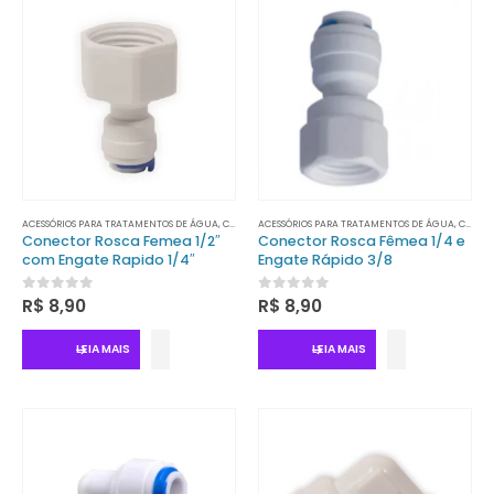
ACESSÓRIOS PARA TRATAMENTOS DE ÁGUA
,
CONECTORES
ACESSÓRIOS PARA TRATAMENTOS DE ÁGUA
,
TRATAMENTO DE ÁGUA
,
CONECTORES
Conector Rosca Femea 1/2″
Conector Rosca Fêmea 1/4 e
com Engate Rapido 1/4″
Engate Rápido 3/8
0
out of 5
0
out of 5
R$
8,90
R$
8,90
LEIA MAIS
LEIA MAIS