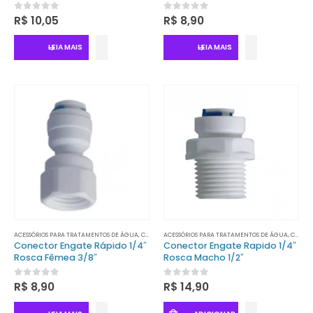
0
out of 5
0
out of 5
R$
10,05
R$
8,90
LEIA MAIS
LEIA MAIS
ACESSÓRIOS PARA TRATAMENTOS DE ÁGUA
,
CONECTORES
ACESSÓRIOS PARA TRATAMENTOS DE ÁGUA
,
TRATAMENTO DE ÁGUA
,
CONECTORES
Conector Engate Rápido 1/4″
Conector Engate Rapido 1/4″
Rosca Fêmea 3/8″
Rosca Macho 1/2″
0
out of 5
0
out of 5
R$
8,90
R$
14,90