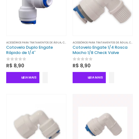
ACESSÓRIOS PARA TRATAMENTOS DE ÁGUA
,
CONECTORES
ACESSÓRIOS PARA TRATAMENTOS DE ÁGUA
,
CONECTORES
Cotovelo Duplo Engate
Cotovelo Engate 1/4 Rosca
Rápido de 1/4″
Macho 1/8 Check Valve
0
out of 5
0
out of 5
R$
8,90
R$
8,90
LEIA MAIS
LEIA MAIS