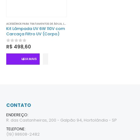
0
out of 5
0
out of 5
R$
5.610,80
R$
5.610,80
ACESSÓRIOS PARA TRATAMENTOS DE ÁGUA
,
LÂMPADAS UV
,
TRATAMENTO DE ÁGUA
Kit Lâmpada UV 6W 110V com
Carcaça Filtro UV (Corpo)
0
out of 5
R$
498,60
LEIA MAIS
CONTATO
ENDEREÇO:
R. das Castanheiras, 200 - Galpão 94, Hortolândia - SP
TELEFONE:
(19) 98608-2482