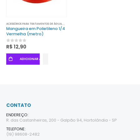
0
out of 5
0
out of 5
R$
5.610,80
R$
5.610,80
ACESSÓRIOS PARA TRATAMENTOS DE ÁGUA
,
MANGUEIRAS
Mangueira em Polietileno 1/4
Vermelha (metro)
0
out of 5
R$
12,90
ADICIONAR AO CARRINHO
CONTATO
ENDEREÇO:
R. das Castanheiras, 200 - Galpão 94, Hortolândia - SP
TELEFONE:
(19) 98608-2482