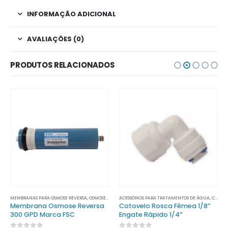
INFORMAÇÃO ADICIONAL
AVALIAÇÕES (0)
PRODUTOS RELACIONADOS
MEMBRANAS PARA OSMOSE REVERSA
,
TRATAMENTO DE ÁGUA
,
OSMOSE REVERSA
ACESSÓRIOS PARA TRATAMENTOS DE ÁGUA
,
TRATAMENTO DE ÁGUA
,
CONECTORES
Membrana Osmose Reversa
Cotovelo Rosca Fêmea 1/8”
300 GPD Marca FSC
Engate Rápido 1/4”