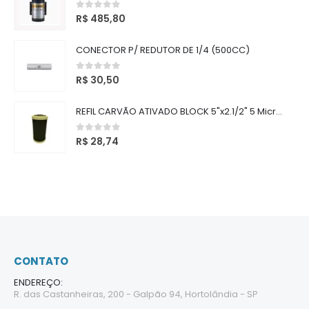
0
out of 5
R$
485,80
CONECTOR P/ REDUTOR DE 1/4 (500CC)
0
out of 5
R$
30,50
REFIL CARVÃO ATIVADO BLOCK 5"x2.1/2" 5 Micras
0
out of 5
R$
28,74
CONTATO
ENDEREÇO:
R. das Castanheiras, 200 - Galpão 94, Hortolândia - SP