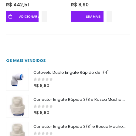
0
out of 5
0
out of 5
R$
442,51
R$
8,90
ADICIONAR AO CARRINHO
LEIA MAIS
OS MAIS VENDIDOS
Cotovelo Duplo Engate Rápido de 1/4"
0
out of 5
R$
8,90
Conector Engate Rápido 3/8 e Rosca Macho 3/8
0
out of 5
R$
8,90
Conector Engate Rapido 3/8" e Rosca Macho 1/2"