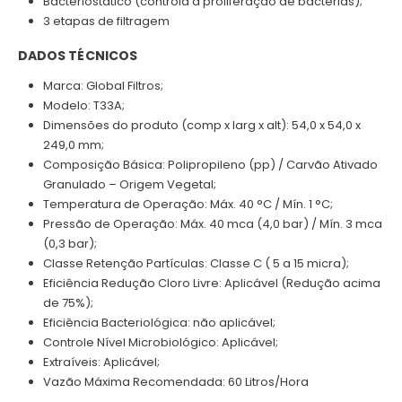
Bacteriostático (controla a proliferação de bactérias);
3 etapas de filtragem
DADOS TÉCNICOS
Marca: Global Filtros;
Modelo: T33A;
Dimensões do produto (comp x larg x alt): 54,0 x 54,0 x
249,0 mm;
Composição Básica: Polipropileno (pp) / Carvão Ativado
Granulado – Origem Vegetal;
Temperatura de Operação: Máx. 40 °C / Mín. 1 °C;
Pressão de Operação: Máx. 40 mca (4,0 bar) / Mín. 3 mca
(0,3 bar);
Classe Retenção Partículas: Classe C ( 5 a 15 micra);
Eficiência Redução Cloro Livre: Aplicável (Redução acima
de 75%);
Eficiência Bacteriológica: não aplicável;
Controle Nível Microbiológico: Aplicável;
Extraíveis: Aplicável;
Vazão Máxima Recomendada: 60 Litros/Hora