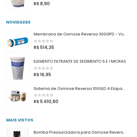
0
out of 5
R$
8,90
NOVIDADES
Membrana de Osmose Reversa 300GPD - Vontron
0
out of 5
R$
514,35
ELEMENTO FILTRANTE DE SEDIMENTO 5 E 1 MICRAS
0
out of 5
R$
16,95
Sistema de Osmose Reversa 100GLD 4 Etapas com Reservatório
0
out of 5
R$
5.610,80
MAIS VISTOS
Bomba Pressurizadora para Osmose Reversa 200 GPD