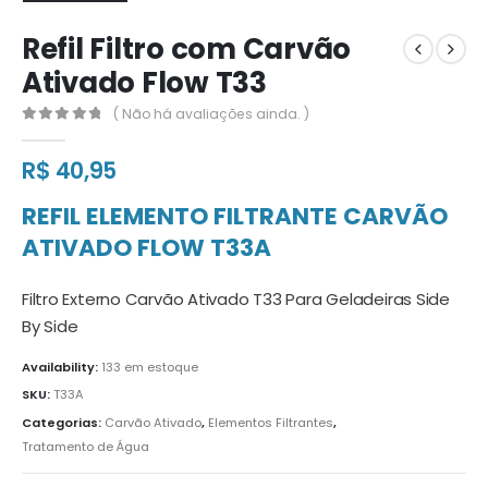
Refil Filtro com Carvão
Ativado Flow T33
( Não há avaliações ainda. )
0
out of 5
R$
40,95
REFIL ELEMENTO FILTRANTE CARVÃO
ATIVADO FLOW T33A
Filtro Externo Carvão Ativado T33 Para Geladeiras Side
By Side
Availability:
133 em estoque
SKU:
T33A
Categorias:
Carvão Ativado
,
Elementos Filtrantes
,
Tratamento de Água