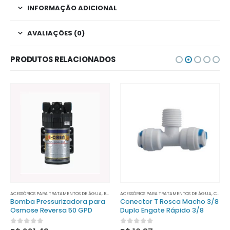
INFORMAÇÃO ADICIONAL
AVALIAÇÕES (0)
PRODUTOS RELACIONADOS
ACESSÓRIOS PARA TRATAMENTOS DE ÁGUA
,
BOMBAS PRESSURIZADORAS
ACESSÓRIOS PARA TRATAMENTOS DE ÁGUA
,
CONECTORES
Bomba Pressurizadora para
Conector T Rosca Macho 3/8
Osmose Reversa 50 GPD
Duplo Engate Rápido 3/8
0
out of 5
0
out of 5