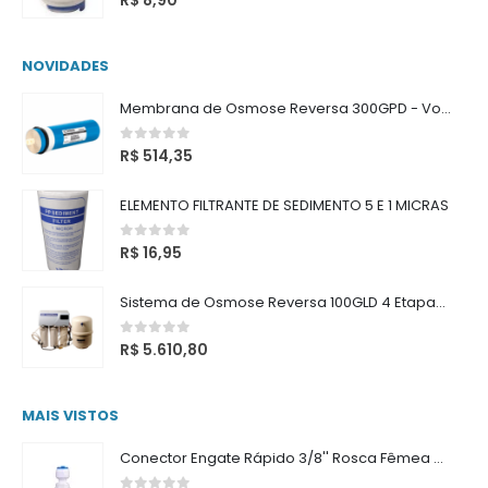
R$
8,90
NOVIDADES
Membrana de Osmose Reversa 300GPD - Vontron
0
out of 5
R$
514,35
ELEMENTO FILTRANTE DE SEDIMENTO 5 E 1 MICRAS
0
out of 5
R$
16,95
Sistema de Osmose Reversa 100GLD 4 Etapas com Reservatório
0
out of 5
R$
5.610,80
MAIS VISTOS
Conector Engate Rápido 3/8'' Rosca Fêmea 3/8''