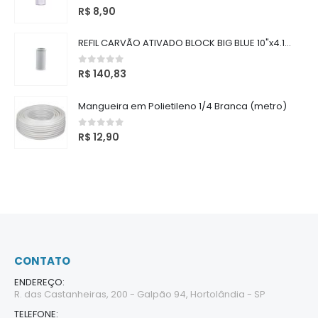
0
out of 5
R$
8,90
REFIL CARVÃO ATIVADO BLOCK BIG BLUE 10"x4.1/2" 5 Micras
0
out of 5
R$
140,83
Mangueira em Polietileno 1/4 Branca (metro)
0
out of 5
R$
12,90
CONTATO
ENDEREÇO:
R. das Castanheiras, 200 - Galpão 94, Hortolândia - SP
TELEFONE: