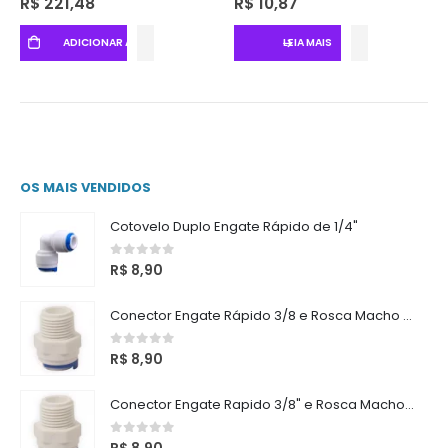
R$
221,48
R$
10,87
ADICIONAR AO CARRINHO
LEIA MAIS
OS MAIS VENDIDOS
Cotovelo Duplo Engate Rápido de 1/4"
0
out of 5
R$
8,90
Conector Engate Rápido 3/8 e Rosca Macho 3/8
0
out of 5
R$
8,90
Conector Engate Rapido 3/8" e Rosca Macho 1/2"
0
out of 5