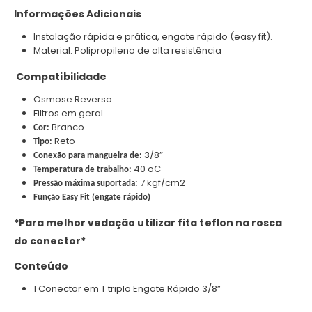
Informações Adicionais
Instalação rápida e prática, engate rápido (easy fit).
Material: Polipropileno de alta resistência
Compatibilidade
Osmose Reversa
Filtros em geral
Branco
Cor:
Reto
Tipo:
3/8”
Conexão para mangueira de:
40 oC
Temperatura de trabalho:
7 kgf/cm2
Pressão máxima suportada:
Função Easy Fit (engate rápido)
*Para melhor vedação utilizar fita teflon na rosca
do conector*
Conteúdo
1 Conector em T triplo Engate Rápido 3/8”