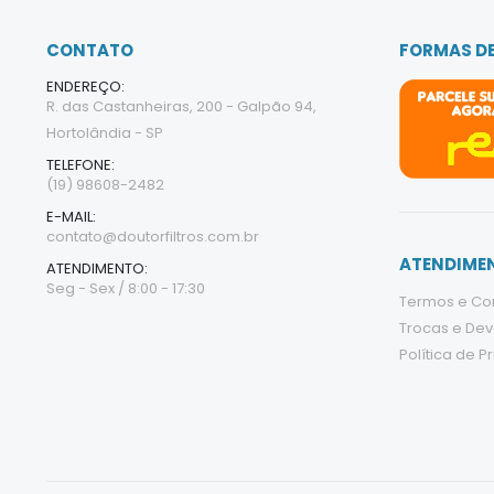
CONTATO
FORMAS D
ENDEREÇO:
R. das Castanheiras, 200 - Galpão 94,
Hortolândia - SP
TELEFONE:
(19) 98608-2482
E-MAIL:
contato@doutorfiltros.com.br
ATENDIMEN
ATENDIMENTO:
Seg - Sex / 8:00 - 17:30
Termos e Co
Trocas e De
Política de P