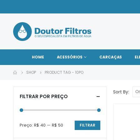
HOME
ACESSÓRIOS
CARCAÇAS
EL
SHOP
PRODUCT TAG -
10PO
Sort By:
FILTRAR POR PREÇO
Preço:
R$ 40
—
R$ 50
FILTRAR
Preço
Preço
mínimo
máximo